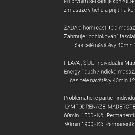
Při prvním setkání je konzulta
z masáže v tichu a přijít na k
ZÁDA a horní
Zahrnuje : odblokování, fasci
čas celé návštěvy 40min 
HLAVA , ŠÍJE ind
Energy Touch /Indická masáž
čas celé návštěvy 40min 12
Problematické partie - indivi
LYMFODRENÁŽE, MADEROTER
60min 1500,- K
90min 1900,- Kč P
ermanentka