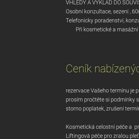
VHLEDY A VÝKLAD DO SOUVIS
Oso
bní konzultace, sez
Telefonicky poraden
Při kosmetické a masážní péč
Ceník nabízený
rezervace Vašeho termín
prosím pročtěte si po
storno poplatek, zrušení ter
Kosmetická celostní péč
Liftingová péče pro zralou pleť