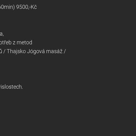
60min) 9500,-Kč
a,
potřeb z metod
tů / Thajsko Jógová masáž /
apie /Antistresová/
 a duše v souvislostech.
ADENSTVÍ.