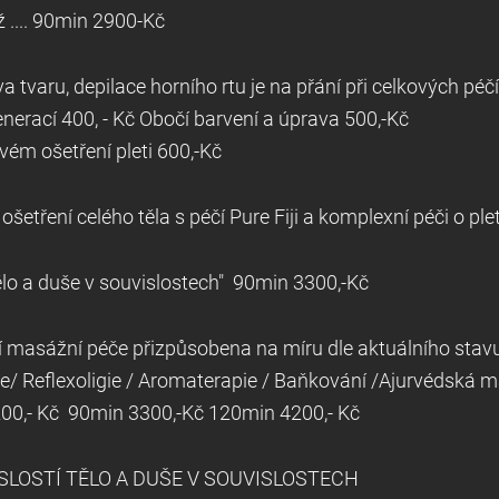
 .... 90min 2900
-Kč
va tvaru, depilace horního rtu je na přání při celkový
nerací 400, - Kč
Obočí barvení a ú
vém ošetření pleti 600,-Kč
etření celého těla s péčí Pure Fiji a komplexní péči o pl
lo a duše v souvislostech" 90min 3300,-Kč
 masážní péče přizpůsobena na míru dle aktuálního stavu
ce/ Reflexoligie / Aromaterapie / Baňkování /Ajurvédská 
200,- Kč
90min 3300,-Kč 120min 4200,- Kč
DO SOUVISLOSTÍ TĚLO A DUŠE V SO