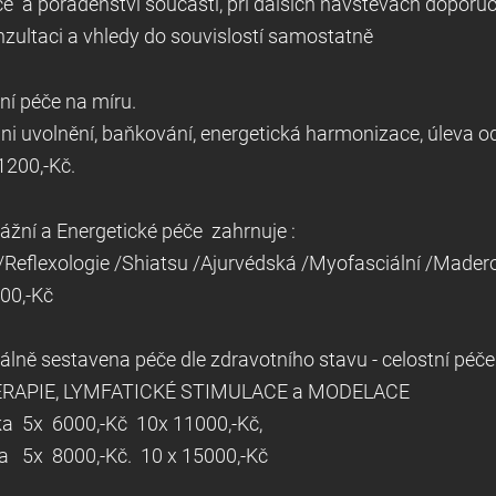
ce a poradenství součástí, při dalších návštěvách doporučuj
onzultaci a vhledy do souvislostí samostatně
 části těla masážní pé
alni uvolnění, baňkování, energetická harmonizace, úleva 
1200,-Kč.
ividuální Masážní a Energetické
/R
eflexologie /Shiatsu /Ajurvédská /My
00,-Kč
duálně sestavena péče dle zdravotního stavu - celostní p
APIE, LYMFATICKÉ STIMULACE a MODELACE
č Permanentka 5x 6000,-Kč 
 5x 8000,-Kč. 10 x 15000,-Kč