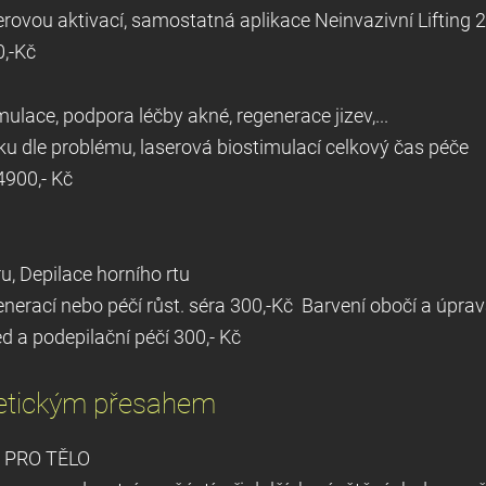
aserovou aktivací, samostatná aplikace Neinvazivní L
0,-Kč
ace, podpora léčby akné, regenerace jizev,...
avku dle problému, laserová biostimulací celkový čas péče
4900,- Kč
ru, Depilace horního rtu
regenerací nebo péčí růst. séra 300,-Kč Barvení 
d a podepilační péčí 300,- Kč
getickým přesahem
 PRO TĚLO