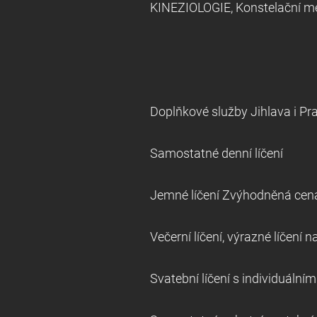
KINEZIOLOGIE, Konstelač
Telefonicky pora
Doplňkové služby Jihlava i P
Samostatné de
Jemné líčení Zvýhodněná 
Večerní líčení, výrazné líče
Svatební líčení s individ