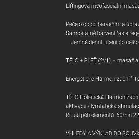
Liftingová myofascialní masáž
Péče o obočí barvením a úpra
Samostatné barvení řas s rege
Jemné denní
Líčení po celko
TĚLO + PLEŤ (2v1) - masáž a oš
Energetické Harmonizační " Tě
TĚLO Holistická Harmonizační
aktivace / lymfatická stimula
Rituál pěti elementů 60min 2
VHLEDY A VÝKLAD 