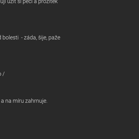
i užít si péči a prožitek
če na míru.
od bolesti - záda, šije, paže
 péče zahrnuje :
ofasciální /Madero /
éče a na míru zahrnuje.
10x 11000,-Kč,