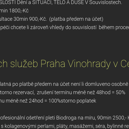
LOSTÍ Dění a SITUACÍ,
TĚLO A DUŠE V 
ení , 60min 1800,-Kč
ství, konzultace 30min 900,-Kč. (pla
i chcete li zároveň vhledy do souvislostí během proced
ch služeb
Praha Vinohrady v C
u je platná po platbě předem na účet není li 
dmínky storno rezervací, zrušení termínu
mínu méně než 24hod = 100%storno poplatek
e a profesionální ošetření pleti Biodroga na m
 s
kolagenovými perlami, pláty, masážemi
, séra, bylinné