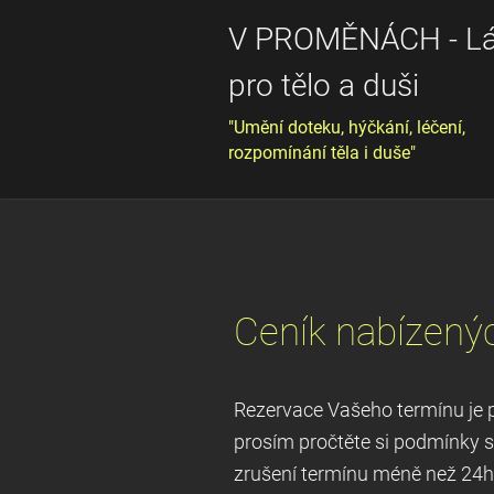
V PROMĚNÁCH - L
pro tělo a duši
"Umění doteku, hýčkání, léčení,
rozpomínání těla i duše"
Ceník nabízený
Rezervace Vašeho termínu je p
prosím pročtěte si podmínky 
zrušení termínu méně než 24