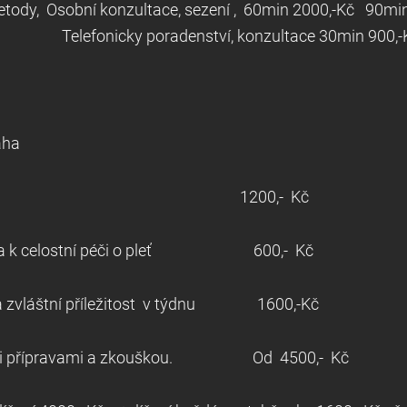
ní metody, Osobní konzultace, sezení , 60min
denství, konzultace 30min 900,-
raha
nní líčení 1200,- Kč
cena k celostní péči o pleť 600,- Kč
ní na zvláštní příležitost v týdnu 1600,-Kč
uálními přípravami a zkouškou. Od 4500,- Kč