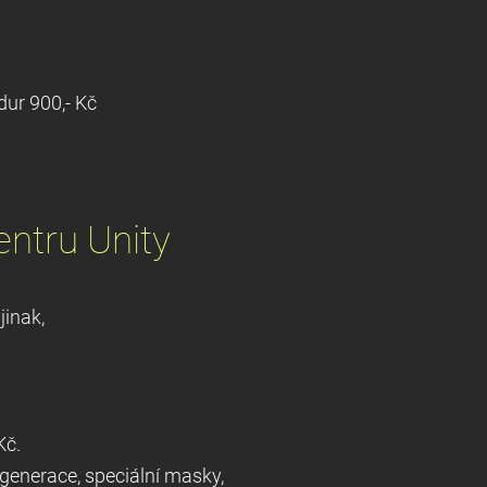
Souvislostech.
tba předem na účet)
ur 900,- Kč
entru Unity
domluveno osobně jinak,
 méně než 48hod = 50%
íru, 90min 2500,- Kč.
 regenerace, speciální masky,