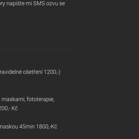
ory napište mi SMS ozvu se
avidelné ošetření 1200,-)
govými maskami, fototerapie,
00,- Kč
s maskou 45min 1800,-Kč