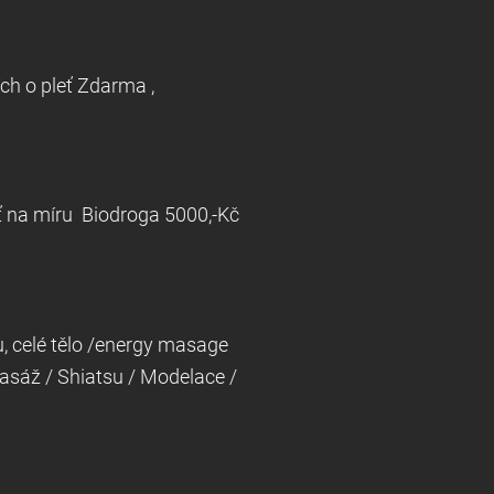
ch péčích o pleť Zdarma ,
prava 500,-Kč
eť na míru Biodroga 5000,-Kč
, celé tělo /energy masage
masáž / Shiatsu / Modelace /
UVISLOSTECH