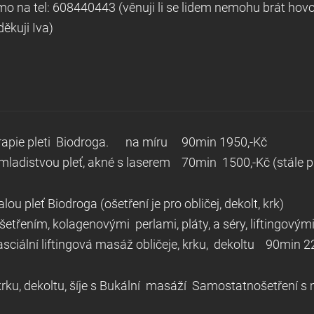
o na tel: 608440443 (věnuji li se lidem nemohu brát hov
ěkuji Iva)
terapie pleti Biodroga. na míru 90min 1950,-Kč
mladistvou pleť, akné s laserem 70min 1500,-Kč (stále pr
ou pleť Biodroga (ošetření je pro obličej, dekolt, krk)
ošetřením, kolagenovými perlami, pláty, a séry, liftin
lní liftingová masáž obličeje, krku, dekoltu 90min 22
krku, dekoltu, šíje s Bukální masáží Samostatnošetření 