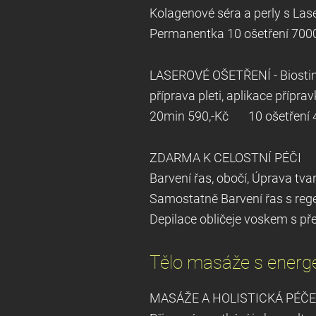
Kolagenové séra a perly s L
Permanentka 10 ošetření 700
LASEROVÉ OŠETŘENÍ - Biostimul
příprava pleti, aplikace přípr
20min 590,-Kč 10 ošetření 
ZDARMA K CELOSTNÍ PÉČI
Barvení řas, obočí, Úprava tva
Samostatně Barvení řas s 
D
epilace obličeje voskem s pře
Tělo masáže s ener
MASÁŽE A HOLISTICKÁ PÉČE