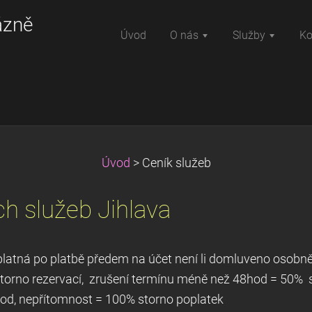
ázně
Úvod
O nás
Služby
Ko
Úvod
>
Ceník služeb
ch služeb Jihlava
latná po platbě předem na účet není li domluveno osobně
storno rezervací, zrušení termínu méně než 48hod = 50% 
hod, nepřítomnost = 100% storno poplatek