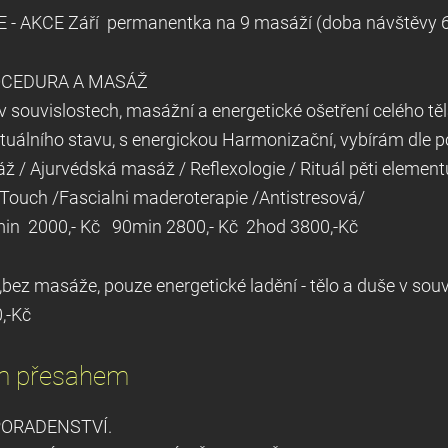
 -
AKCE Září
permanentka na 9 masáží (doba návštěvy 
ROCEDURA A MASÁŽ
 v souvislostech, masážní a energetické ošetření celého těl
tuálního stavu, s energickou Harmonizační, vybírám dle 
 / Ajurvédská masáž / Reflexologie / Rituál pěti elemen
 / Energy Touch /Fascialni maderoter
2000,- Kč 90min 2800,- Kč 2hod 3800,-Kč
ěla ,bez masáže, pouze energetické ladění - tělo
,-Kč
ým přesahem
, KONZULTACE, POR